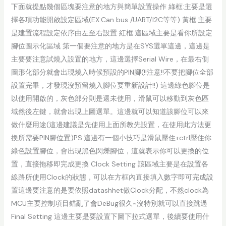
下面就提點幾個區塊要注意的地方與簡單設置操作 綠框:主要是選
擇各項功能開啟設定區域(EX:Can bus /UART/I2C等等) 黃框:主要
是建置流程設定依序由左至右設置 紅框:這區域主要是看你所設定
腳位圖示化區域 第一個要注意的地方是在SYS選單這邊，這邊是
主要要注意試燒入設置的地方，這邊選擇Serial Wire，在最右側
圖形化部分就會出現燒入時候預設的PIN腳(!!注意!!不要把腳位全部
設置完畢，才發現沒預留燒入腳位要重新設計!!) 這邊綠色腳位是
以使用開啟的，灰色部分則是還未使用，滑鼠可以移動到灰色區
域然後左鍵，就會出現上圖選單。這邊就可以知道該腳位可以來
做什麼用途(這邊建議是先使用上面所教先設置，在使用此方法更
換所需要PIN腳位置)PS:這邊有一個小技巧是滑鼠壓住+ctrl壓住你
綠色設置腳位，會出現黑色閃爍腳位，這就表示你可以更換的位
置，直接拖移即完成更換 Clock Setting 該區域主要是在設置各
線路所使用Clock的狀態，可以在方框內直接填入數字即可完成設
置這邊要注意的是要依照datashhet做Clock分配，不然clock為
MCU主要控制項目錯亂了會DeBug很久~沒特別就可以直接跳過
Final Setting 這邊主要是要設置下圖下拉式選單，後續要使用什