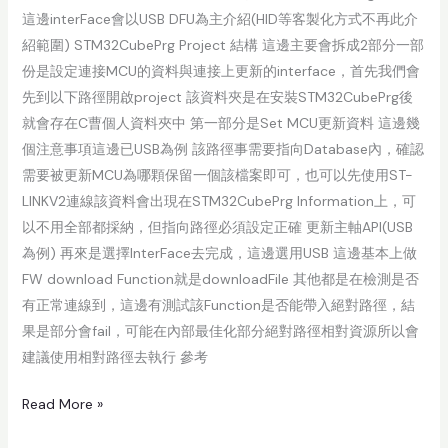
這邊interFace會以USB DFU為主介紹(HID等客製化方式不再此介
紹範圍) STM32CubePrg Project 結構 這邊主要會拆成2部分一部
份是設定連接MCU的資料與連接上更新的interface，首先我們會
先到以下路徑開啟project 該資料夾是在安裝STM32CubePrg後
就會存在C曹個人資料夾中 第一部分是Set MCU更新資料 這邊幾
個注意事項這邊已USB為例 該路徑事需要指向Database內，確認
需要被更新MCU為哪顆保留一個該檔案即可，也可以先使用ST-
LINKV2連線該資料會出現在STM32CubePrg Information上，可
以不用全部都採納，但指向路徑必須設定正確 更新主軸API(USB
為例) 再來是選擇InterFace去完成，這邊選用USB 這邊基本上做
FW download Function就是downloadFile 其他都是在檢測是否
有正常連線到，這邊有測試該Function是否能帶入絕對路徑，結
果是部分會fail，可能在內部最佳化部分絕對路徑相對資源所以會
建議使用相對路徑去執行 參考
Read More »