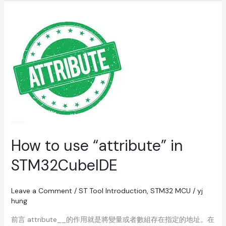
How
to
use
“attribute”
in
STM32CubeIDE
How to use “attribute” in
STM32CubeIDE
Leave a Comment
/
ST Tool Introduction
,
STM32 MCU
/
yj
hung
前言 attribute__的作用就是將變量或者數組存在指定的地址。在