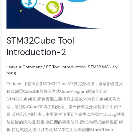
STM32Cube Tool
Introduction-2
Leave a Comment
/
ST Tool Introduction
,
STM32 MCU
/
yj
hung
Preface 上篇章針對STM32CubeMX做完介紹後，這章節會進入
程式編譯CubeIDE與燒入方式CubeProgram做深入介紹
STM32CubeIDE 網路資源主要撰寫主要以MDK與CubeIDE為大
宗，這邊以CubeIDE為主軸介紹。第一步來先介紹基本介面如下
圖 黃框:設定欄列表，主要最常使用到的是甲蟲符號的Debug與播
放按鍵的燒入扭 紅框:為已開的專案型態 藍框:為程式編輯視窗 綠
框:在程式燒入後可以去跑RAM等使用比率但非Stack/Heap