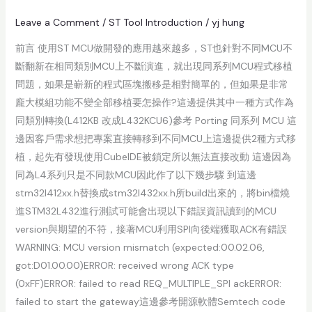
Leave a Comment
/
ST Tool Introduction
/
yj hung
前言 使用ST MCU做開發的應用越來越多，ST也針對不同MCU不
斷翻新在相同類別MCU上不斷演進，就出現同系列MCU程式移植
問題，如果是嶄新的程式區塊搬移是相對簡單的，但如果是非常
龐大模組功能不變全部移植要怎操作?這邊提供其中一種方式作為
同類別轉換(L412KB 改成L432KCU6)參考 Porting 同系列 MCU 這
邊因客戶需求想把專案直接轉移到不同MCU上這邊提供2種方式移
植，起先有發現使用CubeIDE被鎖定所以無法直接改動 這邊因為
同為L4系列只是不同款MCU因此作了以下幾步驟 到這邊
stm32l412xx.h替換成stm32l432xx.h所build出來的，將bin檔燒
進STM32L432進行測試可能會出現以下錯誤資訊讀到的MCU
version與期望的不符，接著MCU利用SPI向後端獲取ACK有錯誤
WARNING: MCU version mismatch (expected:00.02.06,
got:D01.00.00)ERROR: received wrong ACK type
(0xFF)ERROR: failed to read REQ_MULTIPLE_SPI ackERROR:
failed to start the gateway這邊參考開源軟體Semtech code