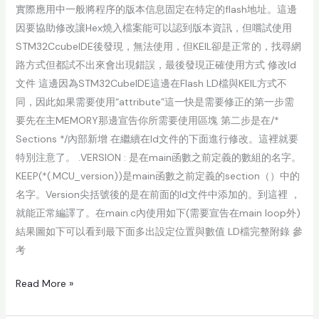
實際應用中一般將程序的版本信息固定在特定的flash地址。這邊
因要協助修改讓Hex燒入檔案能可以認到版本資訊，但嚐試使用
STM32CcubeIDE後發現，無法使用，但KEIL卻是正常的，找尋網
路方式但都試不出來會出現錯誤，最後發現正確使用方式 修改ld
文件 這邊因為STM32CubeIDE這邊在Flash LD檔與KEIL方式不
同，因此如果需要使用“attribute”這一快是需要修正的第一步需
要先在主MEMORY那邊宣告你所需要使用區塊 第二步是在/*
Sections */內部新增 在繼續在ld文件的下面進行修改。這裡就要
特別注意了。 .VERSION : 是在main函數之前定義的數組的名字。
KEEP(*(.MCU_version))是main函數之前定義的section（）中的
名字。Version尖括號後的是在前面的ld文件中添加的。到這裡 ，
就能正常編譯了。在main.c內使用如下(需要宣告在main loop外)
結果圖如下可以看到最下面多出設定位置與數值 LD檔完整附錄 參
考
Read More »