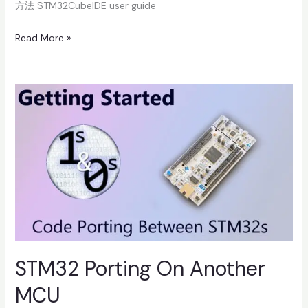
方法 STM32CubeIDE user guide
Read More »
STM32
Porting
On
Another
MCU
STM32 Porting On Another
MCU