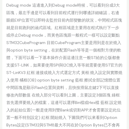
Debug mode 這邊進入到Debug mode時候，可以看到分成3大
區塊，最左手邊是可以看到目前程式運行到哪邊詳細確認，右邊
眼鏡EXP位置可以即時去監控目前內部變數的狀況，中間程式區塊
就是目前跑到的涵式區域。紅框區域是主要用在程式執行下一步
或停止Debug mode，而黃色區塊跟一般程式一樣可以設定斷點
STM32CubeProgram 目前CubeProgram主要是用到是在於燒入
與option byte setting，在於配置Flash等等是一個相對方便的軟
體，下面可以看一下基本操作介面這邊注意一般ST給的公版都會
支援ST-LINK，如果要使用SPI與I2C燒入等等就需要使用ST官方的
ST-LinKV3 紅框:連接或燒入方式選定方式 黃框:燒入設定與實際燒
入使用 橘框(OB):option byte setting 藍框:擦拭全部記憶體位置
中間區塊是顯示Flash位置與資料，且快按滑鼠左鍵2下可以直接
修改內部數值 在燒入部分可以看到上圖，主要設定3個區塊 綠框:
首先選擇要燒入的檔案，這邊可以選擇Bin檔或Hex檔 藍框:設定燒
入的起始位置(一般是使用到雙Bank或切割APP才會需要設定此位
置一般不特別設定) 紅框:開始燒入 下圖我們可以來看到Option
Bytes設定(STM32與STM8最大不同在於Option Bytes已不會再