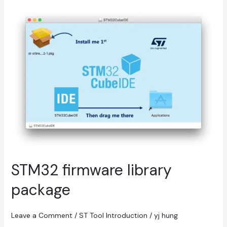
STM32
firmware
library
package
STM32 firmware library
package
Leave a Comment
/
ST Tool Introduction
/
yj hung