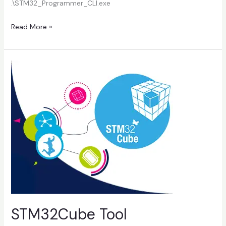
.\STM32_Programmer_CLI.exe
Read More »
STM32Cube
Tool
Introduction-
1
STM32Cube Tool