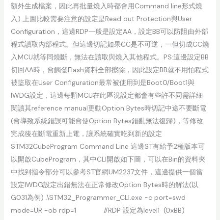
額外生成檔案，因此再批量燒入時都會用Command line形式燒
入) 上圖比較需要注意的設定是Read out Protection與User
Configuration，這邊RDP一般是設定AA，設定BB可以防阻由外部
程式讀取內部程式。但這邊切記如果CC是不可逆，一但切成CC燒
入MCU就等同燒斷，無法在讀取與燒入其他程式。PS:這邊設定BB
切回AA時，會觸發Flash資料全部擦除，因此設定BB就不用怕程式
被盜取在User Configuration最常被使用到是Boot0/Boot1與
IWDG設定，這邊每顆MCU在此區況設定都會有些許不同需詳細
閱讀其reference manual更動Option Bytes時切記中途不要斷電
(會導致系統錯誤可能會使Option Bytes錯亂無法復歸)，等修改
完成後在斷電重新上電，讓系統確實吃到新的設定
STM32CubeProgram Command Line 這邊ST有給予2種版本可
以開啟CubeProgram，其中CLI開啟如下圖，可以在Bin的資料夾
中找到指令部分可以參考ST官網UM2237文件，這邊提供一個當
設定IWDG設定出錯無法在正常修改Option Bytes時的解法(以
G031為例) .\STM32_Programmer_CLI.exe -c port=swd
mode=UR -ob rdp=1 //RDP 設定為level1 (0xBB)