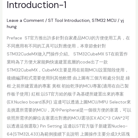
Introduction-1
Leave a Comment
/
ST Tool Introduction
,
STM32 MCU
/
yj
hung
Preface ST官方推出許多針對自家產品MCU的方便使用工具，在
不同應用有不同的工具可以對應使用，本章節會針對
STM32CudeMX做入門操作介紹。 STM32CubeMX ST在前置作
業時為了方便大家能夠快速建置底層的code出了一款
STM32CubeMX，CubeMX主要是用在前期MCU設置階段使用，
後續編譯程式需要使用到其他軟體 由上圖有三個方框處分別是 綠
框:之前所建置過的專案 黃框:初始乾淨的MCU專案(適用在自己製
作板子使用) 紅框:以ST官方給的板子為基礎所建置出來的專案
(EX:Nucleo board系列) 這邊可以透過上圖MCU/MPU Selector來
去挑選所需要的MCU，其中Peripheral是一個很方便的塞選，可以
依照所需求的腳位去塞選出對應的MCU選項(EX:ADC*3 CAN*2可
以透過這個選取) Pin Setting 這邊以ST官方版子新建置Nucleo-
64(STM32L433)為範例接續下去說明 上圖操作主要分成3大區塊