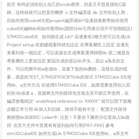
前言 有時必須给别人自己的code應用，但是又不想直接给C源
碼，這時候就可以把某些機密 .c 文件編譯成 .lib 文件给别人用，
但如何使用cubeIDE把project編譯成lib?這邊就會教學如何使用
cubeIDE編輯lib和如何應用lib(因部分lib引用會出現不可預期錯誤)
STM32CubeIDE 如何能生成 Lib? 這邊會有2種方把可以生成Lib
Project setup:在創建檔案時就先設定 在專案屬性上設定 這邊先
來看到第一個設定，可以直接在生成專案選擇靜態lib 第二種是在
專案屬性上更改設定 默認生成的是以lib开头，並以.a為名的文
件。可以把圖中的a改成lib，並最下面的lib删除，這樣生成的檔
案，就是的TEST_STM32F103CBT6.lib的形式 STM32Cube IDE使
用lib、a文件方法 在使用STM32Cube IDE，如果需要使用别人寫
好的.lib或者.a，直接將文件的路徑包含進去並不能正常使用，在
編譯會報錯誤“ undefined reference to `XXXXX’” 就可以照下面幾
步驟正常引用 lib加入到目錄，路徑不能有中文； 配置文件路徑
將静態lib添加到C Linker中; 注意！不要在下圖所示位置加入lib路
徑: 在官方文件中其實有有提到如何引用(P87~P89) 參考
stm32CubeIDE 如何生成Lib STM32Cube IDE使用lib、a库文件